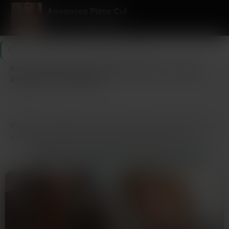
Annonces Plans Cul
Du cul, sans prise de tête
Plan Cul
>
Seine-Saint-Denis
>
Aulnay-sous-Bois
Rencontres directes à Aulnay-sous-Bois – Numéros
pour plan cul sans détour
10
Dernière connexion il y a 2h12
profils
Rues de la baise facile, c’est ici que tout commence à Aulnay-
sous-Bois, surtout quand tu cherches un plan cul par
téléphone qui ne fait pas dans la demi-mesure. T’as envie de
RENCONTRES TORRIDES À AULNAY-SOUS-BOIS
sentir quelqu’un, là, tout de suite ? Prends ton plan cul mobile
et compose mon numéro de plan cul, je suis prête à te faire
vibrer, même si t’es coincé dans le quartier du Gros Saule ou
que tu traînes du côté de la Rose-des-Vents. Ici, pas de chichi
: juste des envies brûlantes à assouvir, des mots crus qui
glissent à l’oreille et des jeux coquins qui n’attendent que toi.
Je suis la coquine d’Aulnay qui assume tout, et j’adore quand