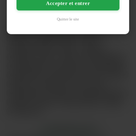
Accepter et entrer
LES AUTRES VILLES DE
SEINE-SAINT-DENIS
Quitter le site
Argenteuil
Asnières-sur-Seine
Aubervilliers
Beauvais
Boulogne-Billancourt
Cergy
Champigny-sur-Marne
Chelles
Colombes
Courbevoie
Créteil
Drancy
Évry-Courcouronnes
Issy-les-Moulineaux
Ivry-sur-Seine
Le Blanc-Mesnil
Levallois-Perret
Maisons-Alfort
Meaux
Montreuil
Nanterre
Noisy-le-Grand
Pantin
Paris
Rueil-Malmaison
Saint-Denis
Saint-Maur-des-Fossés
Sarcelles
Versailles
Vigneux-sur-Seine
Villejuif
Vitry-sur-Seine
LES PRINCIPALES VILLES